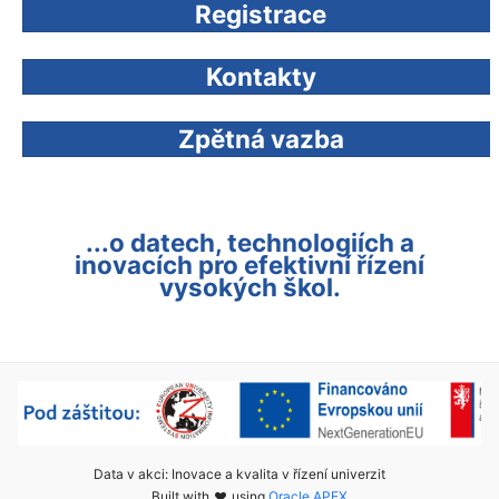
Registrace
Kontakty
Zpětná vazba
...o datech, technologiích a
inovacích pro efektivní řízení
vysokých škol.
Data v akci: Inovace a kvalita v řízení univerzit
Built with
using
Oracle APEX
love