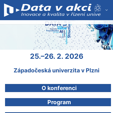
Skip
to
Main
Content
25.–26. 2. 2026
Západočeská univerzita v Plzni
O konferenci
Program